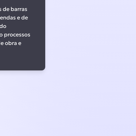
 de barras
vendas e de
ndo
o processos
 obra e