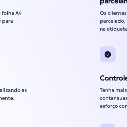
parcela
 folha A4
Os cliente
s para
parcelado,
na etiquet
Control
alizando as
Tenha mais 
mente.
contar sua
esforço co