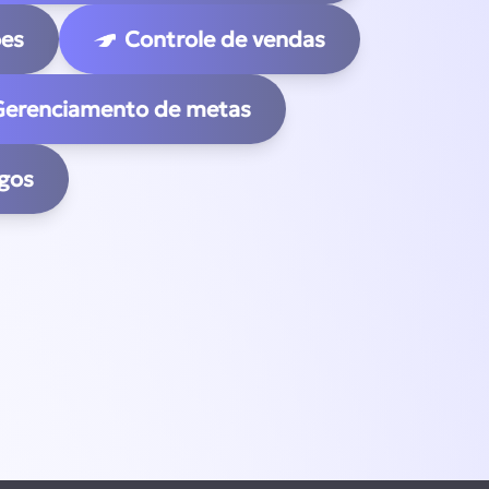
ões
Controle de vendas
Gerenciamento de metas
ogos