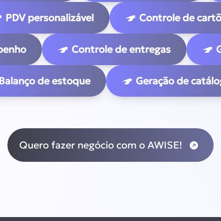
PDV personalizável
Controle de cart
penho
Controle de entregas
Balanço de estoque
Geração de catál
Quero fazer negócio com o AWISE!