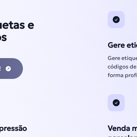
uetas e
os
Gere et
Gere etiqu
códigos de 
!
forma profi
mpressão
Venda m