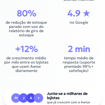
80
%
4.9
★
de redução de estoque
no Google
parado com uso do
relatório de giro de
estoque
+
12
%
2
min
de crescimento médio
tempo médio de
por mês entre os lojistas
resposta (suporte
que usam Awise
premiado 98%+
diariamente
satisfação)
Junte-se a milhares de
lojistas
M
J
A
+
que já crescem com a Awise