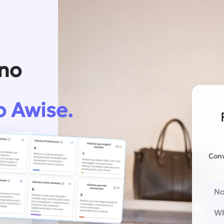
 no
o Awise.
Conv