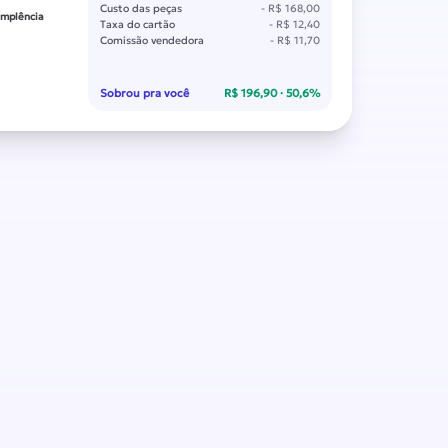
Custo das peças
- R$ 168,00
dimplência
Taxa do cartão
- R$ 12,40
Comissão vendedora
- R$ 11,70
Sobrou pra você
R$ 196,90 · 50,6%