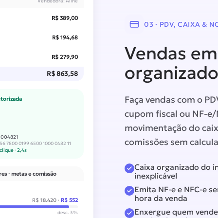
Vendedora: Aline
R$ 389,00
03 · PDV, CAIXA & 
R$ 194,68
Vendas em 
R$ 279,90
organizado
R$ 863,58
Faça vendas com o PD
torizada
cupom fiscal ou NF-e
movimentação do caixa
º 004821
comissões sem calcula
56 7800 0199 6500 1000 0482 11
clique · 2,4s
Caixa organizado do in
es · metas e comissão
inexplicável
Emita NF-e e NFC-e se
hora da venda
R$ 18.420
·
R$ 552
Enxergue quem vende
desc. 3%