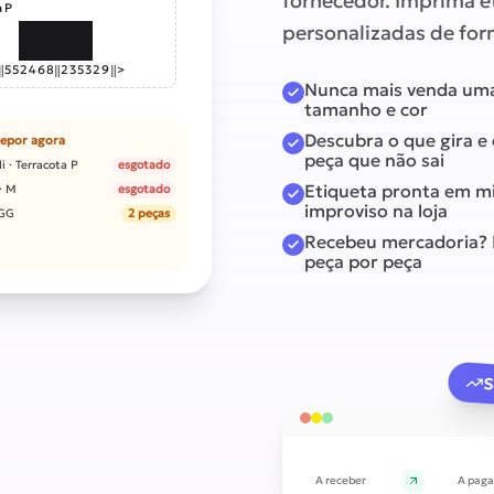
fornecedor. Imprima e
a P
personalizadas de for
‖
552468
‖
235329
‖
>
Nunca mais venda uma 
tamanho e cor
Descubra o que gira e
repor agora
peça que não sai
i · Terracota P
esgotado
Etiqueta pronta em m
· M
esgotado
improviso na loja
 GG
2 peças
Recebeu mercadoria? 
peça por peça
S
A receber
A paga