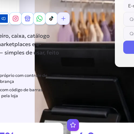
iro, caixa, catálogo
arketplaces e e-
 simples de usar, feito
 próprio com controle de
obrança
 com código de barras
pela loja