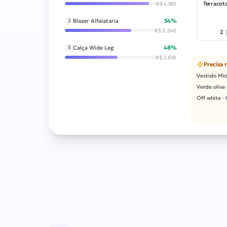
Terracot
R$ 4.180
Blazer Alfaiataria
54%
2
R$ 3.240
2
Calça Wide Leg
48%
3
R$ 2.610
Precisa 
Vestido Mid
Verde oliva 
Off white ·