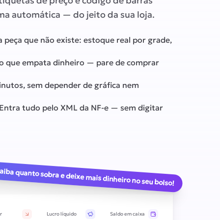
tiquetas de preço e código de barras
ma automática — do jeito da sua loja.
peça que não existe: estoque real por grade,
 o que empata dinheiro — pare de comprar
inutos, sem depender de gráfica nem
Entra tudo pelo XML da NF-e — sem digitar
aiba quanto sobra e deixe mais dinheiro no seu bolso!
r
Lucro líquido
Saldo em caixa