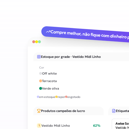
Compre melhor, não fique com dinheiro p
Estoque por grade · Vestido Midi Linho
Cor
Off white
Terracota
Verde oliva
em estoque
repor
esgotado
Produtos campeões de lucro
Etiqueta
Awise So
Vestido Midi Linho
62%
1
Vestido 