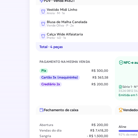
PDV · Venda #4821
Vestido Midi Linho
Areia · M
·
1x
Blusa de Malha Canelada
Verde Oliva · P
·
2x
Calça Wide Alfaiataria
Preto · 40
·
1x
Total · 4 peças
PAGAMENTO NA MESMA VENDA
NFC-e au
Pix
R$ 300,00
Cartão 3x (maquininha)
R$ 363,58
Crediário 2x
R$ 200,00
Série 1 · N
3526 0812 34
Emitida em 1 
Fechamento de caixa
Vendedor
Abertura
R$ 200,00
Aline
Vendas do dia
R$ 7.418,20
92
% da meta
Sangria
- R$ 1.500,00