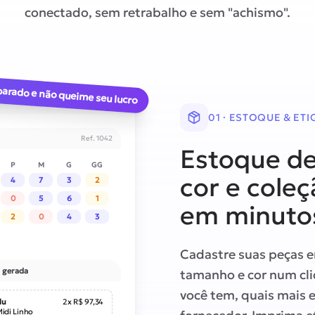
conectado, sem retrabalho e sem "achismo".
arado e não queime seu lucro
01 · ESTOQUE & ET
Ref. 1042
Estoque de
P
M
G
GG
cor e cole
4
7
3
2
0
5
6
1
em minuto
2
0
4
3
Cadastre suas peças 
 gerada
tamanho e cor num cl
você tem, quais mais
lu
2x R$ 97,34
Midi Linho