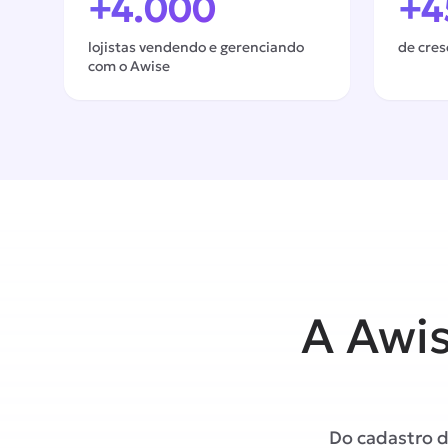
+4.000
+
lojistas vendendo e gerenciando
de cre
com o Awise
A Awi
Do cadastro 