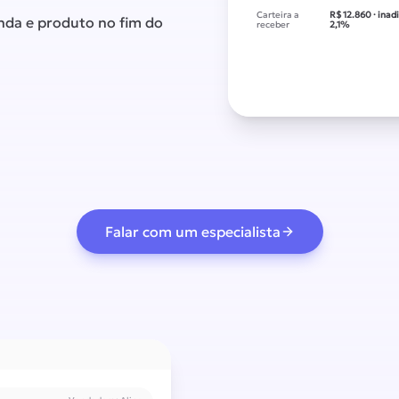
Carteira a
R$ 12.860 · ina
enda e produto no fim do
receber
2,1%
Falar com um especialista