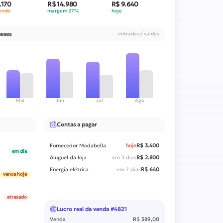
.170
R$ 14.980
R$ 9.640
endo
margem 27%
hoje
meses
entradas / saídas
Mai
Jun
Jul
Ago
Contas a pagar
Fornecedor Modabella
hoje
R$ 3.400
em dia
Aluguel da loja
em 3 dias
R$ 2.800
Energia elétrica
em 7 dias
R$ 640
vence hoje
atrasado
Lucro real da venda #4821
Venda
R$ 389,00