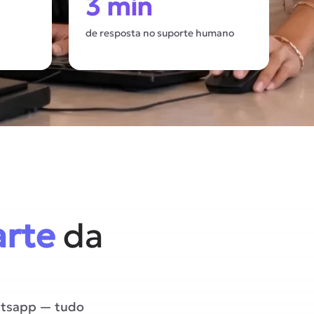
3 min
de resposta no suporte humano
arte
da
atsapp — tudo