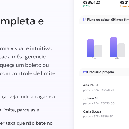
R$ 38.420
R$ 21
+12%
7 venc
ompleta e
Fluxo de caixa · últimos 6 
ma visual e intuitiva.
cada mês, gerencie
Mar
Abr
squeça um boleto ou
com controle de limite
Crediário próprio
Ana Paula
parcela
3/6
·
R$ 148,90
ça: veja tudo a pagar e a
Juliana M.
parcela
2/4
·
R$ 219,00
limite, parcelas e
Carla Souza
parcela
5/5
·
R$ 96,50
der taxa que não bate no