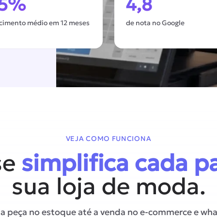
45%
4,8
scimento médio em 12 meses
de nota no Google
VEJA COMO FUNCIONA
se
simplifica cada p
sua loja de moda.
da peça no estoque até a venda no e-commerce e wh