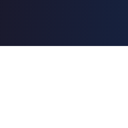
Garanta sua vaga agora
Preencha seus dados e receba o link do Google Meet
no WhatsApp e no e-mail.
E-mail
*