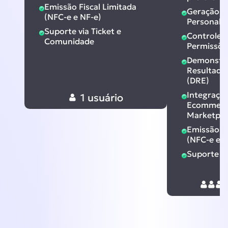
Emissão Fiscal Limitada
Geração d
(NFC-e e NF-e)
Personali
Suporte via Ticket e
Controle 
Comunidade
Permissõe
Demonstra
Resultado
(DRE)
Integraçã
1
usuário
Ecommerc
Marketplac
Emissão Fi
(NFC-e e N
Suporte 