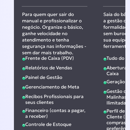
Para quem quer sair do
Saia do bási
manual e profissionalizar o
a gestão de 
negócio. Organize o básico,
formalidade
ganhe velocidade no
sem burocra
atendimento e tenha
sua equipe 
segurança nas informações -
ferramentas
sem dar mais trabalho.
Frente de Caixa (PDV)
Tudo do pl
Relatórios de Vendas
Abertura 
Caixa
Painel de Gestão
Geração d
Gerenciamento de Meta
Gestão de
Recibos Profissionais para
Malinhas/
seus clientes
Ilimitadas
Financeiro (contas a pagar,
Perfil de
a receber)
Cliente (h
compras, 
Controle de Estoque
preferênci