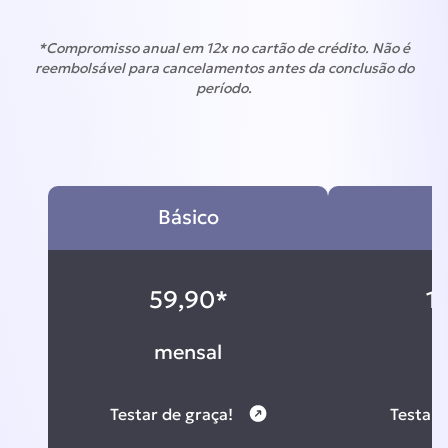
*Compromisso anual em 12x no cartão de crédito. Não é
reembolsável para cancelamentos antes da conclusão do
período.
Básico
G
59,90*
1
mensal
m
Testar de graça!
Testar 