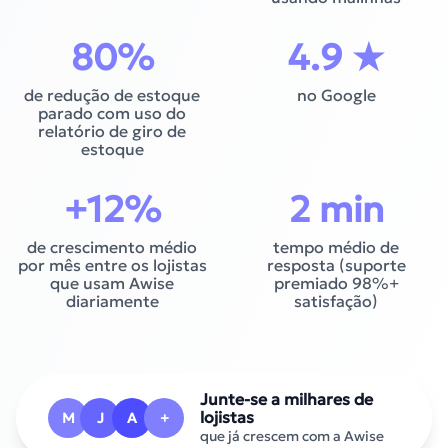
80
%
4.9
★
de redução de estoque
no Google
parado com uso do
relatório de giro de
estoque
+
12
%
2
min
de crescimento médio
tempo médio de
por mês entre os lojistas
resposta (suporte
que usam Awise
premiado 98%+
diariamente
satisfação)
Junte-se a milhares de
lojistas
M
J
A
+
que já crescem com a Awise